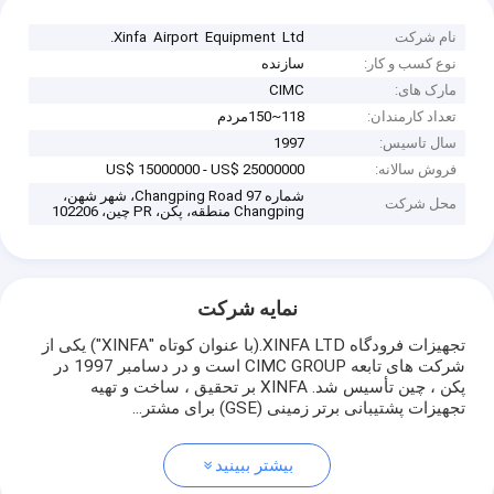
نام شرکت
Xinfa Airport Equipment Ltd.
نوع کسب و کار:
سازنده
مارک های:
CIMC
تعداد کارمندان:
118~150مردم
سال تاسیس:
1997
فروش سالانه:
US$ 15000000 - US$ 25000000
شماره 97 Changping Road، شهر شهن،
محل شرکت
Changping منطقه، پکن، PR چین، 102206
نمایه شرکت
تجهیزات فرودگاه XINFA LTD.(با عنوان کوتاه "XINFA") یکی از
شرکت های تابعه CIMC GROUP است و در دسامبر 1997 در
پکن ، چین تأسیس شد. XINFA بر تحقیق ، ساخت و تهیه
تجهیزات پشتیبانی برتر زمینی (GSE) برای مشتر...
بیشتر ببینید