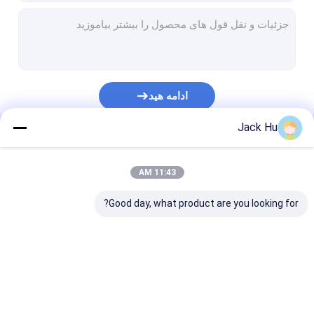
ادامه هید
Jack Hu
دسته بندی های ما
11:43 AM
Good day, what product are you looking for?
اتوبوس پیشخوان
کیترینگ کامیون
پله های مسافری
فرودگاه
خودکششی