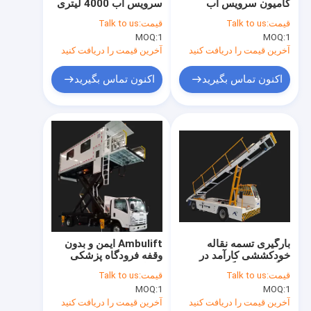
کامیون سرویس آب
سرویس آب 4000 لیتری
تور کارخانه
3000 لیتری برقی
مواد محیطی
قیمت:
Talk to us
قیمت:
Talk to us
MOQ:
1
MOQ:
1
کنترل کیفیت
آخرین قیمت را دریافت کنید
آخرین قیمت را دریافت کنید
با ما تماس بگیرید
اکنون تماس بگیرید
اکنون تماس بگیرید
اخبار
درخواست نقل قول
اتوبوس پیشخوان فرودگاه
کیترینگ کامیون
بارگیری تسمه نقاله
Ambulift ایمن و بدون
خودکششی کارآمد در
وقفه فرودگاه پزشکی
پله های مسافری خودکششی
بارگیری و بارگیری
بسیار تحسین شده Prm
قیمت:
Talk to us
قیمت:
Talk to us
خاموش
آمبولیفت فرودگاهی
MOQ:
1
MOQ:
1
آخرین قیمت را دریافت کنید
آخرین قیمت را دریافت کنید