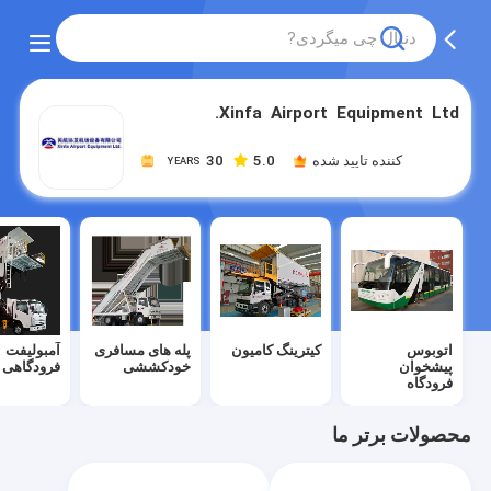
Xinfa Airport Equipment Ltd.
کننده تایید شده
5.0
30
YEARS
اتوبوس
کیترینگ کامیون
پله های مسافری
آمبولیفت
پیشخوان
خودکششی
فرودگاهی
فرودگاه
محصولات برتر ما