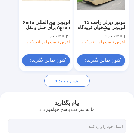
تور کارخانه
کنترل کیفیت
موتور دیزلی راحت 13
اتوبوس بین المللی Xinfa
اتوبوس پیشخوان فرودگاه
Apron برای حمل و نقل
با ما تماس بگیرید
با پیش بند آلومینیومی
فرودگاهی
MOQ:
واحد 1
1 واحد
MOQ:
آخرین قیمت را دریافت کنید
آخرین قیمت را دریافت کنید
اخبار
درخواست نقل قول
اکنون تماس بگیرید
اکنون تماس بگیرید
بیشتر ببینید
اتوبوس پیشخوان فرودگاه
کیترینگ کامیون
پیام بگذارید
ما به سرعت پاسخ خواهیم داد
پله های مسافری خودکششی
آمبولیفت فرودگاهی