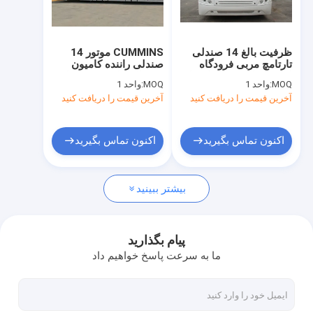
تور کارخانه
کنترل کیفیت
ظرفیت بالغ 14 صندلی
CUMMINS موتور 14
تارتامچ مربی فرودگاه
صندلی راننده کامیون
با ما تماس بگیرید
لیموزین اتوبوس مرکز پایه
ترمینال برای 110 مسافر
MOQ:
واحد 1
MOQ:
واحد 1
7100mm
آخرین قیمت را دریافت کنید
آخرین قیمت را دریافت کنید
اخبار
درخواست نقل قول
اکنون تماس بگیرید
اکنون تماس بگیرید
بیشتر ببینید
اتوبوس پیشخوان فرودگاه
کیترینگ کامیون
پیام بگذارید
ما به سرعت پاسخ خواهیم داد
پله های مسافری خودکششی
آمبولیفت فرودگاهی