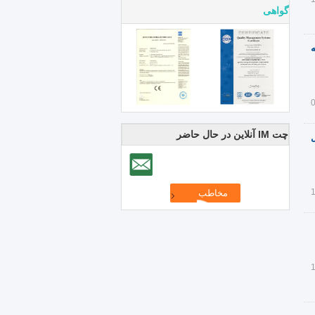
گواهی
ه
چت IM آنلاین در حال حاضر
ابل