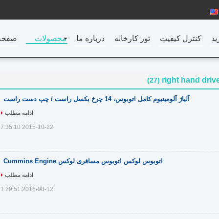
ید
کنترل کیفیت
تور کارخانه
درباره ما
محصولات
صفحه
right hand driv
(27)
آلیاژ آلومینیوم کامل اتوبوس، 14 چرخ بکسل راست / چپ دست راست
ادامه مطلب
2015-10-22 17:35:10
اتوبوس لوکس اتوبوس مسافری لوکس Cummins Engine
ادامه مطلب
2016-08-12 11:29:51