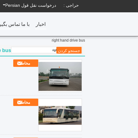
حراجی :
درخواست نقل قول
Persian
اخبار
با ما تماس بگیر
right hand drive bus
e bus
مخاطب
مخاطب