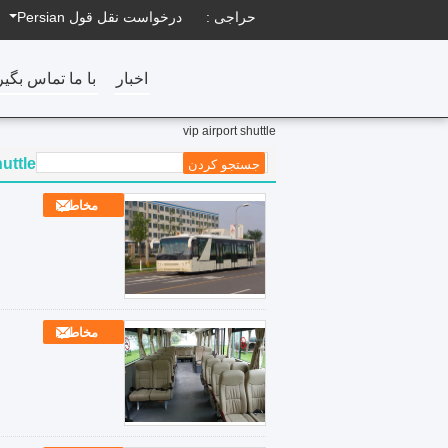
حراجی :
درخواست نقل قول
Persian
اخبار
با ما تماس بگیر
vip airport shuttle
huttle
مخاطب
مخاطب