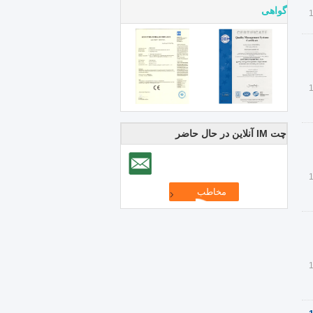
گواهی
چت IM آنلاین در حال حاضر