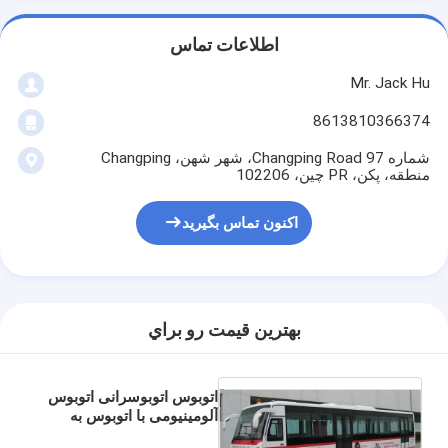
اطلاعات تماس
Mr. Jack Hu
8613810366374
شماره 97 Changping Road، شهر شهن، Changping
منطقه، پکن، PR چین، 102206
اکنون تماس بگیرید
بهترين قيمت رو براي
اتوبوس اتوبوسرانی اتوبوس
آلومینیومی با اتوبوس به
فرودگاه 13m × 3m × 3m