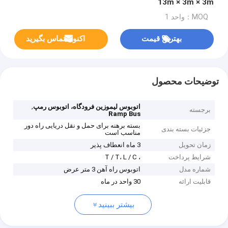
13m × 3m × 3m
MOQ：واحد 1
بهترین قیمت
اکنون تماس بگیرید
توضیحات محصول
,
اتوبوس لیموزین فرودگاه، اتوبوس رمپ
برجسته
Ramp Bus
بسته برهنه برای حمل و نقل دریایی راه دور
جزئیات بسته بندی
مناسب است
زمان تحویل
3 ماه انعطاف پذیر
شرایط پرداخت
، T / T، L / C
شماره مدل
اتوبوس راه آهن 3 متر عرض
قابلیت ارائه
30 واحد در ماه
بیشتر ببینید