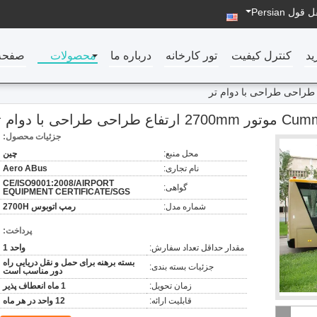
ل قول
Persian
ید
کنترل کیفیت
تور کارخانه
درباره ما
محصولات
صفحه
جزئیات محصول:
محل منبع:
چين
نام تجاری:
Aero ABus
CE/ISO9001:2008/AIRPORT
گواهی:
EQUIPMENT CERTIFICATE/SGS
شماره مدل:
رمپ اتوبوس 2700H
پرداخت:
مقدار حداقل تعداد سفارش:
واحد 1
بسته برهنه برای حمل و نقل دریایی راه
جزئیات بسته بندی:
دور مناسب است
زمان تحویل:
1 ماه انعطاف پذیر
قابلیت ارائه:
12 واحد در هر ماه