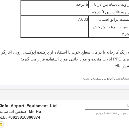
اویه پادشاه پین ​​در پا
5 درجه
اویه قلاب پین 0 درجه
سبت درایو اصلی:
7.633
سبت سرعت چرخش
1
رخ
رنگ کارخانه با درمان سطح خوب با استفاده از پرکننده اپوکسی روی، آغازگر
 می گیرد؛
,
پیشخدمت
اتوبوس سمت راست
Xinfa Airport Equipment Ltd.
Mr. Hu
تماس با شخص
+8613810366374
تلفن