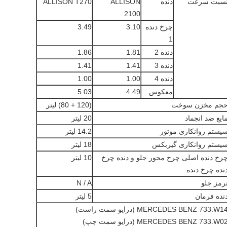
سبت سرعت
دنده
ALLISON
ALLISON T270
2100
چرخ دنده
3.10
3.49
1
دنده 2
1.81
1.86
دنده 3
1.41
1.41
دنده 4
1.00
1.00
معکوس
4.49
5.03
جم مخزن سوخت
(120 + 80) لیتر
ایع ضد انجماد
20 لیتر
یستم روانکاری موتور
14.2 ليتر
یستم روانکاری گیربکس
18 لیتر
رخ دنده اصلی چرخ محور جلو و دنده چرخ
10 لیتر
نده چرخ دنده
رمز جلو
N / A
نده فرمان
5 لیتر
MERCEDES BENZ 733.W1 (درایو سمت راست)
MERCEDES BENZ 733.W0 (درایو سمت چپ)