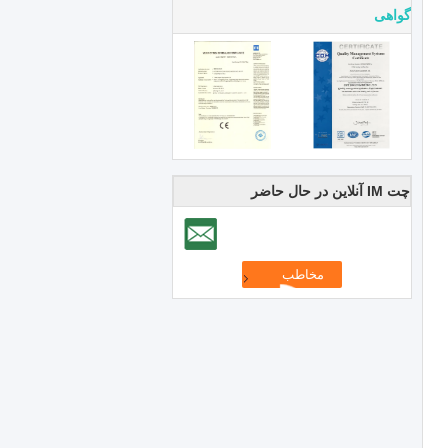
گواهی
چت IM آنلاین در حال حاضر