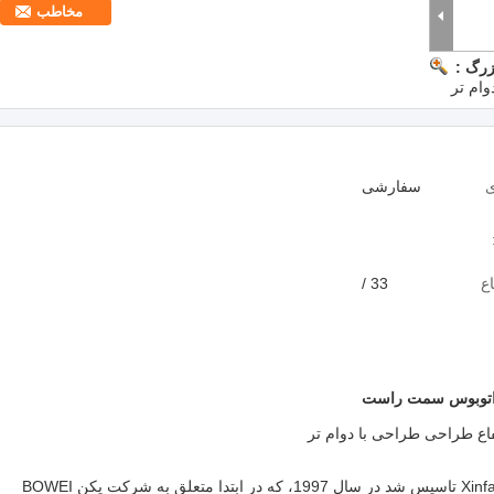
مخاطب
زرگ :
ی
سفارشی
ع
33 /
توبوس سمت راست
Xinfa Airport Equipment Ltd. ("Xinfa for short") تاسیس شد در سال 1997، که در ابتدا متعلق به شرکت پکن BOWEI