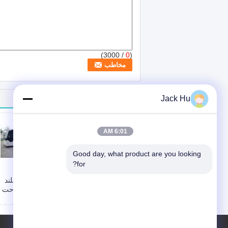
/ 3000)
0
(
Jack Hu
سایر محصولات
6:01 AM
Good day, what product are you looking 
for?
رینگ باس 3 متر عرض
اتوبوس رمپ با
با صندلی های قابل
سرویس پایدار بلند
تنظیم با کیفیت بالا
کردن صندلی راحت 
سفارشی
راحتی
کاربرد:
GSE
صندلی های استاندارد
صندلی های استاندارد
مسافرتی:
110
مسافرتی:
سفارشی
موتور:
کامینز