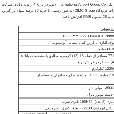
Airport Management Co. Ltd (شرکت تابعه پکن International Airport Group Co.) بود. در تاریخ 4 ژانویه 2012، شرکت
پشتیبانی فرودگاه شنژن CIMC-Tianda (تجهیزات فرودگاه CIMC Group) به طور رسمی با خرید 70 درصد سهام بزرگترین
شخصات
13650mm × 2700mm × 3178m
ولاد آلیاژی با کربن کم با پیشانی آلومینیومی؛
66 میلیمتر
تا 77 مسافر از جمله 13 (13) کرسی، مطابق با مشخصات یاتا: 4
122 کیلوگرم
 تا 340 میلیمتر برای مسافران و مسافران
ی متر
ر دیزل
تری (2 عدد): 190H52 باتری سرب
تقال اتوماتیک Allison 2100، کنترل الکترونیکی.