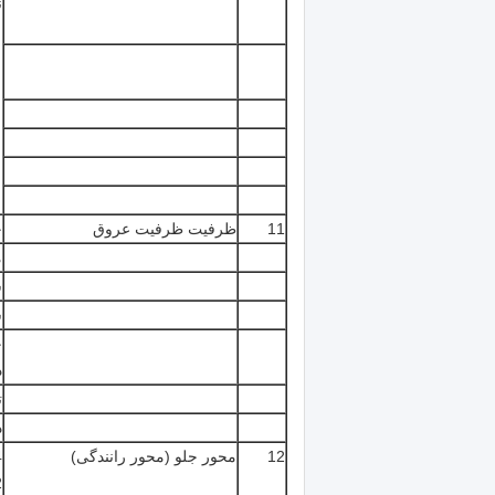
ن
11
ظرفیت ظرفیت عروق
ح
م
س
س
چ
د
ت
د
12
محور جلو (محور رانندگی)
4
2