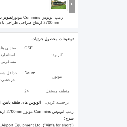
رمپ اتوبوس Cummins موتور
تصویر ب
2700mm ارتفاع طراحی طراحی با دوام تر
توضیحات محصول جزئیات
GSE
صندلی ها
کاربرد:
استاندارد
مسافرتی:
Deutz
حداقل شعا
موتور:
چرخشی:
منطقه مستقل:
24
برجسته کردن:
اتوبوس های طبقه پایین
,
ا
رمپ اتوبوس Cummins موتور 2700mm ارتفاع طراحی طراحی با دوام تر
شرح: