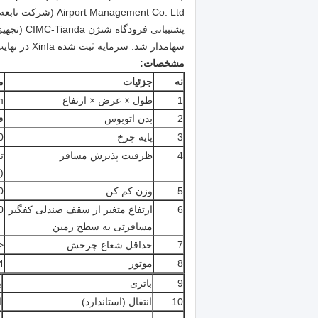
سهامدار شد. سرمایه ثبت شده Xinfa در نهایت به 25 میلیون RMB افزایش یافت.
مشخصات:
نه
جزئيات
م
1
طول × عرض × ارتفاع
m
2
بدن اتوبوس
ف
3
پایه چرخ
70
4
ظرفیت پذیرش مسافر
(4) مسافر در هر مترمربع
5
وزن کم کن
50
6
ارتفاع متغیر از سقف صندلی کفگیر
270 میلیمتر
مسافرتی به سطح زمین
7
حداقل شعاع چرخش
<13500 میل
8
موتور
4 دنده، موتو
9
باتری
با
10
انتقال (استاندارد)
ان