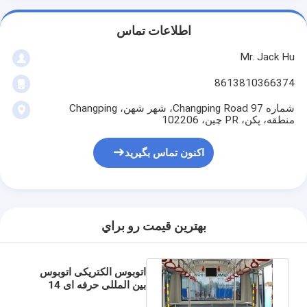
اطلاعات تماس
Mr. Jack Hu
8613810366374
شماره 97 Changping Road، شهر شهن، Changping
منطقه، پکن، PR چین، 102206
اکنون تماس بگیرید
بهترين قيمت رو براي
اتوبوس الکتریکی اتوبوس
بین المللی حرفه ای 14
ایستگاه با استاندارد IATA