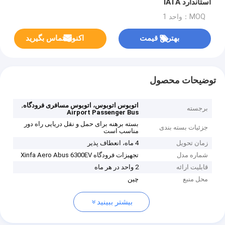
استاندارد IATA
MOQ：واحد 1
بهترین قیمت
اکنون تماس بگیرید
توضیحات محصول
,
اتوبوس اتوبوس، اتوبوس مسافری فرودگاه
برجسته
Airport Passenger Bus
بسته برهنه برای حمل و نقل دریایی راه دور
جزئیات بسته بندی
مناسب است
زمان تحویل
4 ماه، انعطاف پذیر
شماره مدل
تجهیزات فرودگاه Xinfa Aero Abus 6300EV
قابلیت ارائه
2 واحد در هر ماه
محل منبع
چين
بیشتر ببینید