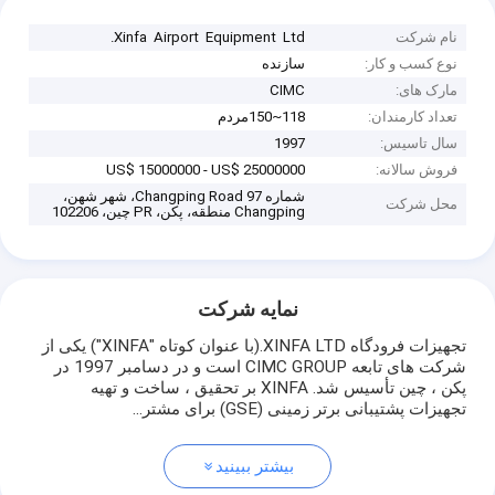
نام شرکت
Xinfa Airport Equipment Ltd.
نوع کسب و کار:
سازنده
مارک های:
CIMC
تعداد کارمندان:
118~150مردم
سال تاسیس:
1997
فروش سالانه:
US$ 15000000 - US$ 25000000
شماره 97 Changping Road، شهر شهن،
محل شرکت
Changping منطقه، پکن، PR چین، 102206
نمایه شرکت
تجهیزات فرودگاه XINFA LTD.(با عنوان کوتاه "XINFA") یکی از
شرکت های تابعه CIMC GROUP است و در دسامبر 1997 در
پکن ، چین تأسیس شد. XINFA بر تحقیق ، ساخت و تهیه
تجهیزات پشتیبانی برتر زمینی (GSE) برای مشتر...
بیشتر ببینید