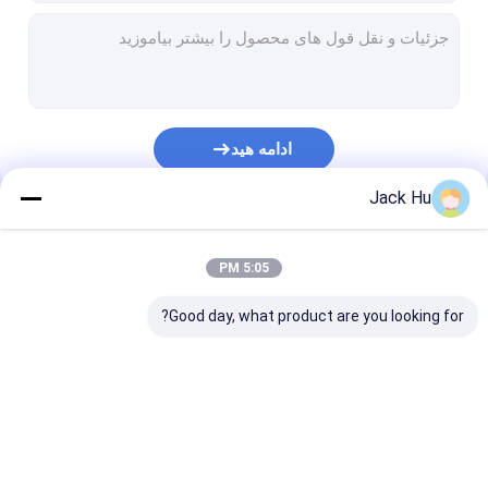
ادامه هید
Jack Hu
دسته بندی های ما
5:05 PM
Good day, what product are you looking for?
اتوبوس پیشخوان
کیترینگ کامیون
پله های مسافری
فرودگاه
خودکششی