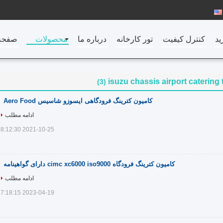
ید
کنترل کیفیت
تور کارخانه
درباره ما
محصولات
صفحه
isuzu chassis airport catering 
(3)
کامیون کترینگ فرودگاهی ایسوزو شاسیس Aero Food
ادامه مطلب
2021-10-25 18:12:30
کامیون کترینگ فرودگاه cimc xc6000 iso9000 دارای گواهینامه
ادامه مطلب
2023-04-19 17:18:15