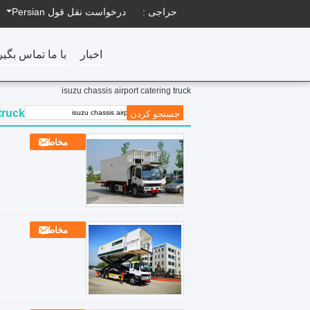
حراجی :
درخواست نقل قول
Persian
اخبار
با ما تماس بگیر
isuzu chassis airport catering truck
truck
مخاطب
مخاطب