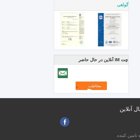
گواهی
چت IM آنلاین در حال حاضر
ل آنلاین
امین کننده.